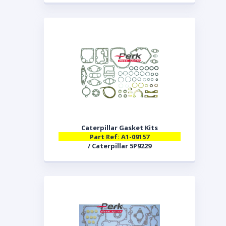
Caterpillar Gasket Kits
Part Ref: A1-09157
/ Caterpillar 5P9229