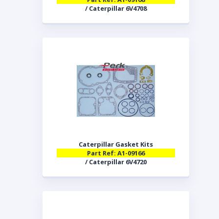
/ Caterpillar 6V4708
Caterpillar Gasket Kits
Part Ref: A1-09166
/ Caterpillar 6V4720