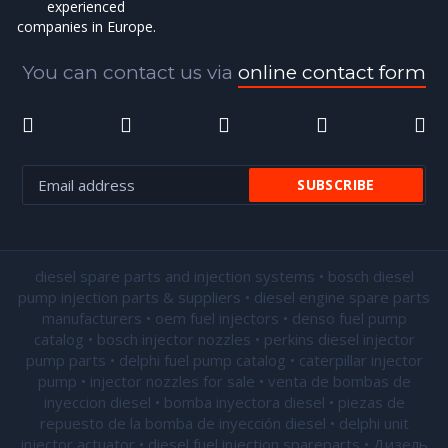
experienced
companies in Europe.
You can contact us via
online contact form
diesel spare parts and injection systems • bosch diesel
pump injection parts & suppliers • diesel engine spare parts
manufacturers • oem fuel injectors • denso fuel pump
catalog • bosch injector nozzles • perkins diesel injector
pump parts • delphi fuel pump catalog • caterpillar injector
pump •
injector nozzles for sale
• venta de bombas de
inyeccion diesel • bomba inyectora diesel • piezas de
repuesto de la bomba de inyección diesel • delphi unit
injector actuator • diesel fuel injection spareparts • Дизель