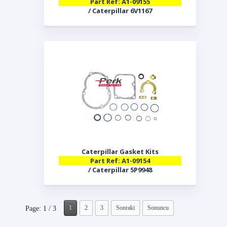
Part Ref: A1-09155
/ Caterpillar 6V1167
Caterpillar Gasket Kits
Part Ref: A1-09154
/ Caterpillar 5P9948
1
2
3
Sonraki
Sonuncu
Page: 1 / 3