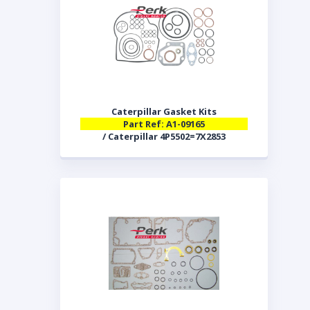
Caterpillar Gasket Kits
Part Ref: A1-09165
/ Caterpillar 4P5502=7X2853