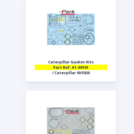
Caterpillar Gasket Kits
Part Ref: A1-09161
/ Caterpillar 6V5920