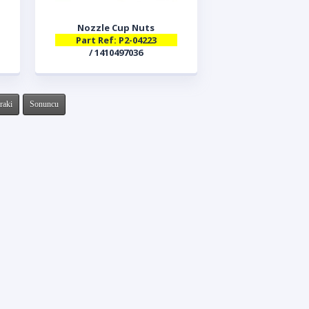
Nozzle Cup Nuts
Part Ref: P2-04223
/ 1410497036
raki
Sonuncu