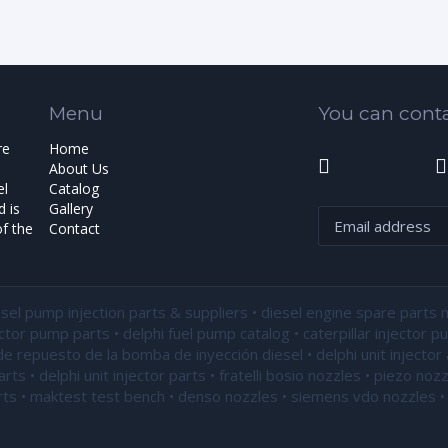
Menu
You can conta
re
Home
About Us
el
Catalog
 is
Gallery
f the
Contact
esel pump injection parts & suppliers • diesel engine spare parts 
ector pump parts • delphi fuel pump catalog • caterpillar injector 
de repuesto de la bomba de inyección diesel • delphi unit injector 
ts • delphi unit injector parts •
fratelli bosio nozzles
• piezo nozz
ts • maktest test bench • denso nozzles • siemens vdo nozzles • 