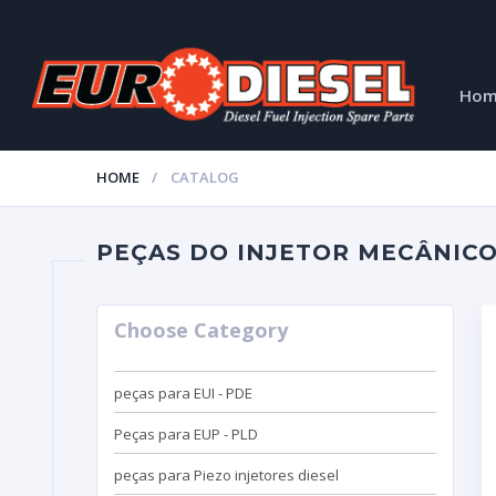
Ho
HOME
CATALOG
PEÇAS DO INJETOR MECÂNICO
Choose Category
peças para EUI - PDE
Peças para EUP - PLD
peças para Piezo injetores diesel