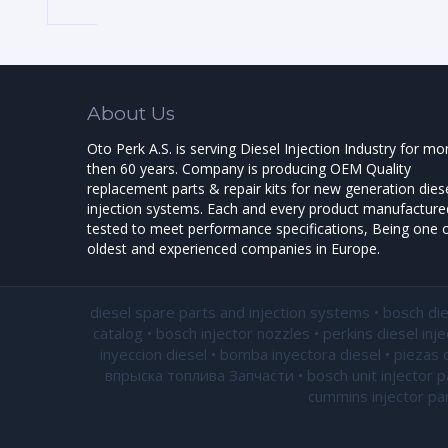
About Us
Oto Perk A.S. is serving Diesel Injection Industry for mo
then 60 years. Company is producing OEM Quality
replacement parts & repair kits for new generation dies
injection systems. Each and every product manufactured
tested to meet performance specifications, Being one o
oldest and experienced companies in Europe.
diesel spare parts and injection systems • bosch di
catalog • bosch injector nozzles • perkins diesel inj
inyeccion diesel • bomba inyectora diesel • piezas 
впрыска топлива Запчасти • bosch unit injector par
cummins injector par