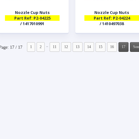
Nozzle Cup Nuts
Nozzle Cup Nuts
Part Ref: P2-04225
Part Ref: P2-04224
/ 1417010991
/ 1410497038
..
1
2
11
12
13
14
15
16
17
Son
Page: 17 / 17