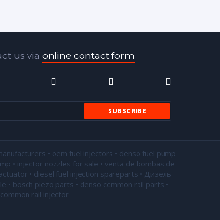
ct us via
online contact form
manufacturers • oem fuel injectors • denso fuel pump
pump •
injector nozzles for sale
• venta de bombas de
actuator • diesel fuel injection spareparts • Дизель
le • bosch piezo parts • denso common rail parts •
common rail injector